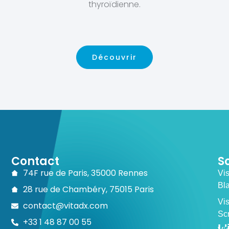
thyroïdienne.
Découvrir
Contact
S
74F rue de Paris, 35000 Rennes
Vi
Bl
28 rue de Chambéry, 75015 Paris
Vi
contact@vitadx.com
Sc
+33 1 48 87 00 55
L'