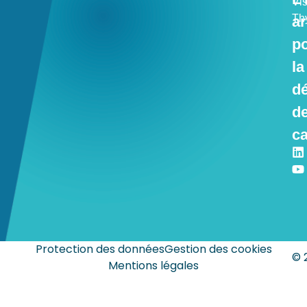
Vi
Th
ar
p
la
dé
d
ca
Protection des données
Gestion des cookies
© 
Mentions légales