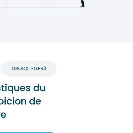
URODX-FGFR3
tiques du
picion de
ie