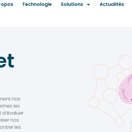
ropos
Technologie
Solutions
Actualités
et
ement nos
ormes les
t d’évaluer
imiser nos
ntrer les