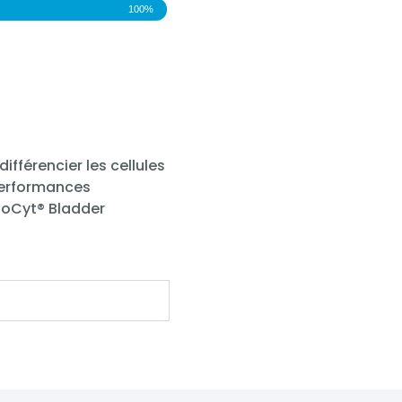
100%
ifférencier les cellules
 performances
sioCyt® Bladder