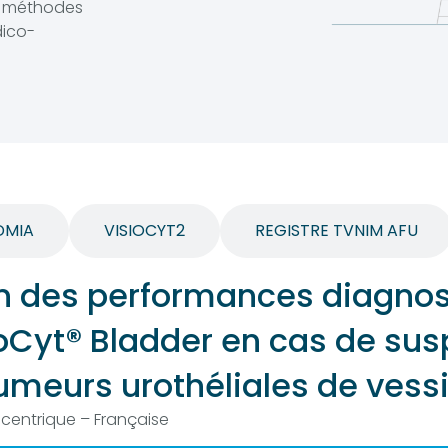
x méthodes
dico-
DMIA
VISIOCYT2
REGISTRE TVNIM AFU
on des performances diagnos
ioCyt® Bladder en cas de sus
umeurs urothéliales de vess
icentrique – Française