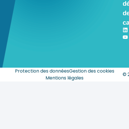
dé
d
ca
Protection des données
Gestion des cookies
© 
Mentions légales