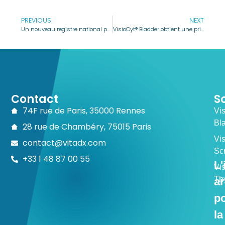
PREVIOUS
NEXT
Un nouveau registre national pour une meilleure prise en charge et moins d’examens invasifs !
VisioCyt® Bladder obtient une prise en charge temporaire dans le cadre du dispositif RIHN 2.0 : une avancée majeure pour le diagnostic non invasif du cancer de la vessie
Contact
S
74F rue de Paris, 35000 Rennes
Vi
Bl
28 rue de Chambéry, 75015 Paris
Vi
contact@vitadx.com
Sc
+33 1 48 87 00 55
L'
Vi
Th
ar
p
la