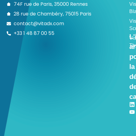
74F rue de Paris, 35000 Rennes
Vi
Bl
28 rue de Chambéry, 75015 Paris
Vi
contact@vitadx.com
Sc
+33 1 48 87 00 55
L'
Vi
Th
ar
p
la
dé
d
ca