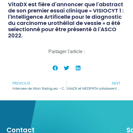
VitaDX est fière d'annoncer que l'abstract
de son premier essai clinique « VISIOCYT 1 :
l'Intelligence Artificelle pour le diagnostic
du carcinome urothélial de vessie » a été
selectionné pour être présenté à l'ASCO
2022.
Partager l'article :
PREVIOUS
NEXT
Interview de Allan Rodriguez – CEO de VitaDX par Destination Rennes Business
VitaDX et MEDIPATH collaborent pour déployer VisioCyt® , une solution innovante de diagnostic précoce du cancer de la vessie
Contact
S